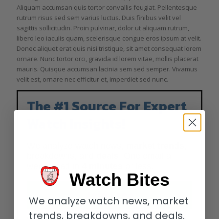
Aliquam accumsan quis tortor convallis feugiat. Pellentesque
rutrum risus sed sem varius luctus. Duis finibus velit vel
sagittis sollicitudin. Proin pulvinar, dolor ut aliquam rutrum,
libero leo iaculis quam, scelerisque congue eros ipsum at velit.
Donec aliquet erat quis nisi tristique, sit amet consequat lorem
ornare. Nunc tortor orci, gravida id lorem vitae, mollis placerat
mauris. Quisque accumsan lacinia sem sed semper. Vivamus
velit est, ornare nec efficitur et, imperdiet sed nunc.
The #1 Source For Expert
Watch Insights!
We analyze watch news,
market trends
,
breakdowns, and
deals
. One email a
week, read in
4 minutes
or less.
Watch Bites
Join Free
We analyze watch news, market
trends, breakdowns, and deals.