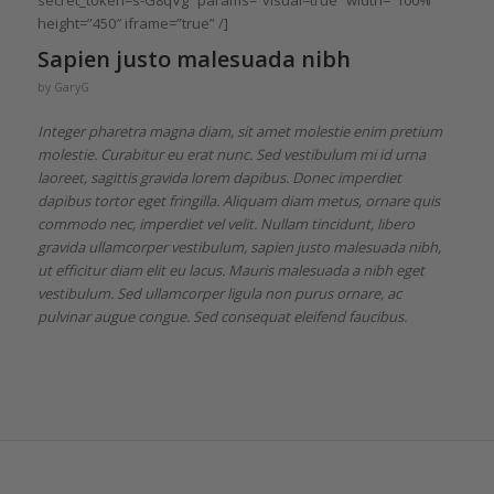
secret_token=s-G8qVg” params=”visual=true” width=”100%”
height=”450″ iframe=”true” /]
Sapien justo malesuada nibh
by
GaryG
Integer pharetra magna diam, sit amet molestie enim pretium
molestie. Curabitur eu erat nunc. Sed vestibulum mi id urna
laoreet, sagittis gravida lorem dapibus. Donec imperdiet
dapibus tortor eget fringilla. Aliquam diam metus, ornare quis
commodo nec, imperdiet vel velit. Nullam tincidunt, libero
gravida ullamcorper vestibulum, sapien justo malesuada nibh,
ut efficitur diam elit eu lacus. Mauris malesuada a nibh eget
vestibulum. Sed ullamcorper ligula non purus ornare, ac
pulvinar augue congue. Sed consequat eleifend faucibus.