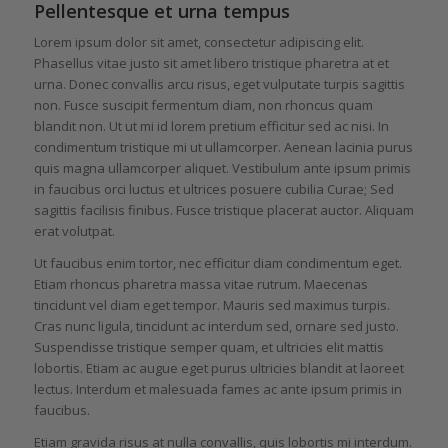
Pellentesque et urna tempus
Lorem ipsum dolor sit amet, consectetur adipiscing elit.
Phasellus vitae justo sit amet libero tristique pharetra at et
urna. Donec convallis arcu risus, eget vulputate turpis sagittis
non. Fusce suscipit fermentum diam, non rhoncus quam
blandit non. Ut ut mi id lorem pretium efficitur sed ac nisi. In
condimentum tristique mi ut ullamcorper. Aenean lacinia purus
quis magna ullamcorper aliquet. Vestibulum ante ipsum primis
in faucibus orci luctus et ultrices posuere cubilia Curae; Sed
sagittis facilisis finibus. Fusce tristique placerat auctor. Aliquam
erat volutpat.
Ut faucibus enim tortor, nec efficitur diam condimentum eget.
Etiam rhoncus pharetra massa vitae rutrum. Maecenas
tincidunt vel diam eget tempor. Mauris sed maximus turpis.
Cras nunc ligula, tincidunt ac interdum sed, ornare sed justo.
Suspendisse tristique semper quam, et ultricies elit mattis
lobortis. Etiam ac augue eget purus ultricies blandit at laoreet
lectus. Interdum et malesuada fames ac ante ipsum primis in
faucibus.
Etiam gravida risus at nulla convallis, quis lobortis mi interdum.